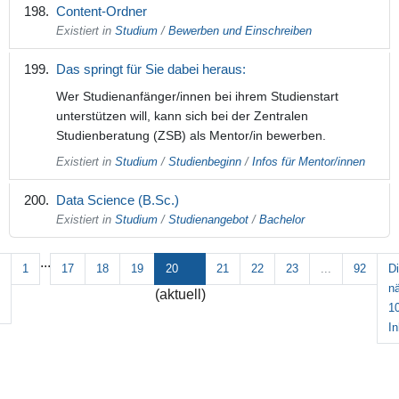
Content-Ordner
Existiert in
Studium
/
Bewerben und Einschreiben
Das springt für Sie dabei heraus:
Wer Studienanfänger/innen bei ihrem Studienstart
unterstützen will, kann sich bei der Zentralen
Studienberatung (ZSB) als Mentor/in bewerben.
Existiert in
Studium
/
Studienbeginn
/
Infos für Mentor/innen
Data Science (B.Sc.)
Existiert in
Studium
/
Studienangebot
/
Bachelor
...
1
17
18
19
20
21
22
23
...
92
D
n
(aktuell)
1
In