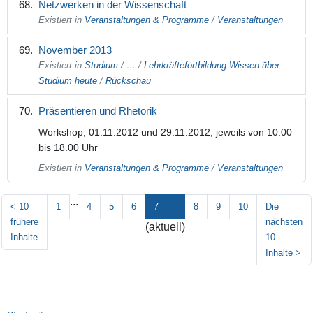
Netzwerken in der Wissenschaft
Existiert in
Veranstaltungen & Programme
/
Veranstaltungen
November 2013
Existiert in
Studium
/
…
/
Lehrkräftefortbildung Wissen über
Studium heute
/
Rückschau
Präsentieren und Rhetorik
Workshop, 01.11.2012 und 29.11.2012, jeweils von 10.00
bis 18.00 Uhr
Existiert in
Veranstaltungen & Programme
/
Veranstaltungen
...
<
10
1
4
5
6
7
8
9
10
Die
frühere
nächsten
(aktuell)
Inhalte
10
Inhalte
>