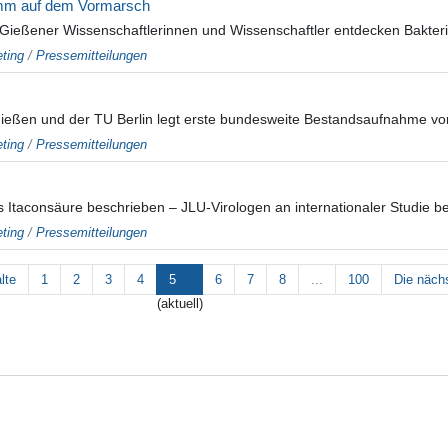
Stamm auf dem Vormarsch
Gießener Wissenschaftlerinnen und Wissenschaftler entdecken Bakter
ting
/
Pressemitteilungen
Gießen und der TU Berlin legt erste bundesweite Bestandsaufnahme vor:
ting
/
Pressemitteilungen
Itaconsäure beschrieben – JLU-Virologen an internationaler Studie bet
ting
/
Pressemitteilungen
lte
1
2
3
4
5
6
7
8
...
100
Die nächs
(aktuell)