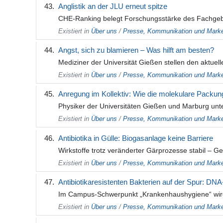
Anglistik an der JLU erneut spitze
CHE-Ranking belegt Forschungsstärke des Fachgebiet
Existiert in
Über uns
/
Presse, Kommunikation und Marke
Angst, sich zu blamieren – Was hilft am besten?
Mediziner der Universität Gießen stellen den aktue
Existiert in
Über uns
/
Presse, Kommunikation und Marke
Anregung im Kollektiv: Wie die molekulare Packung
Physiker der Universitäten Gießen und Marburg unte
Existiert in
Über uns
/
Presse, Kommunikation und Marke
Antibiotika in Gülle: Biogasanlage keine Barriere
Wirkstoffe trotz veränderter Gärprozesse stabil – 
Existiert in
Über uns
/
Presse, Kommunikation und Marke
Antibiotikaresistenten Bakterien auf der Spur: DNA
Im Campus-Schwerpunkt „Krankenhaushygiene“ wird 
Existiert in
Über uns
/
Presse, Kommunikation und Marke