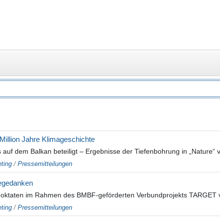
 Million Jahre Klimageschichte
f dem Balkan beteiligt – Ergebnisse der Tiefenbohrung in „Nature“ ve
ting
/
Pressemitteilungen
hegedanken
moktaten im Rahmen des BMBF-geförderten Verbundprojekts TARGET vor
ting
/
Pressemitteilungen