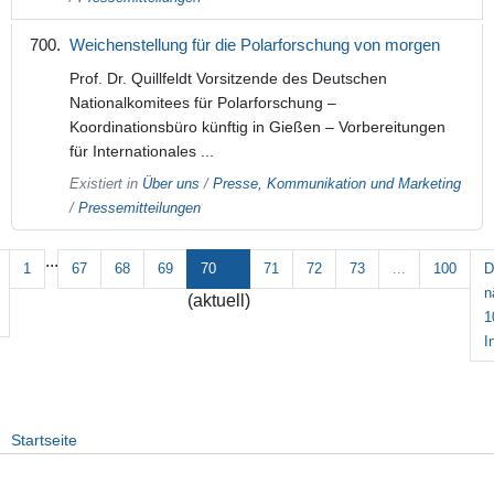
Weichenstellung für die Polarforschung von morgen
Prof. Dr. Quillfeldt Vorsitzende des Deutschen
Nationalkomitees für Polarforschung –
Koordinationsbüro künftig in Gießen – Vorbereitungen
für Internationales ...
Existiert in
Über uns
/
Presse, Kommunikation und Marketing
/
Pressemitteilungen
...
1
67
68
69
70
71
72
73
...
100
D
n
(aktuell)
1
I
Startseite