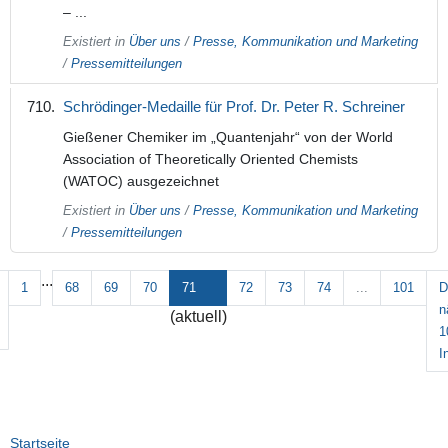
– ...
Existiert in
Über uns
/
Presse, Kommunikation und Marketing
/
Pressemitteilungen
Schrödinger-Medaille für Prof. Dr. Peter R. Schreiner
Gießener Chemiker im „Quantenjahr“ von der World
Association of Theoretically Oriented Chemists
(WATOC) ausgezeichnet
Existiert in
Über uns
/
Presse, Kommunikation und Marketing
/
Pressemitteilungen
...
1
68
69
70
71
72
73
74
...
101
D
n
(aktuell)
1
I
Startseite