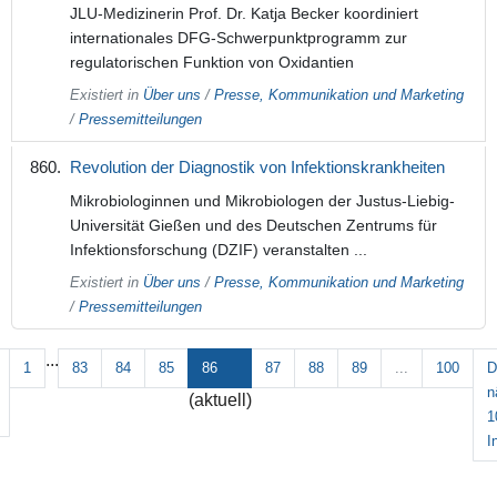
JLU-Medizinerin Prof. Dr. Katja Becker koordiniert
internationales DFG-Schwerpunktprogramm zur
regulatorischen Funktion von Oxidantien
Existiert in
Über uns
/
Presse, Kommunikation und Marketing
/
Pressemitteilungen
Revolution der Diagnostik von Infektionskrankheiten
Mikrobiologinnen und Mikrobiologen der Justus-Liebig-
Universität Gießen und des Deutschen Zentrums für
Infektionsforschung (DZIF) veranstalten ...
Existiert in
Über uns
/
Presse, Kommunikation und Marketing
/
Pressemitteilungen
...
1
83
84
85
86
87
88
89
...
100
D
n
(aktuell)
1
I