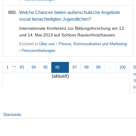
Welche Chancen bieten außerschulische Angebote
sozial benachteiligten Jugendlichen?
Internationale Konferenz zur Bildungsforschung am 13.
und 14. Mai 2013 auf Schloss Rauischholzhausen
Existiert in
Über uns
/
Presse, Kommunikation und Marketing
/
Pressemitteilungen
...
1
83
84
85
86
87
88
89
...
100
D
n
(aktuell)
1
I
Startseite