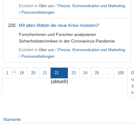
Existiert in
Über uns
/
Presse, Kommunikation und Marketing
/
Pressemitteilungen
Mit alten Mitteln die neue Krise meistern?
Forscherinnen und Forscher analysieren
Sicherheitstechniken in der Coronavirus-Pandemie
Existiert in
Über uns
/
Presse, Kommunikation und Marketing
/
Pressemitteilungen
...
1
19
20
21
22
23
24
25
...
100
D
n
(aktuell)
1
I
Startseite