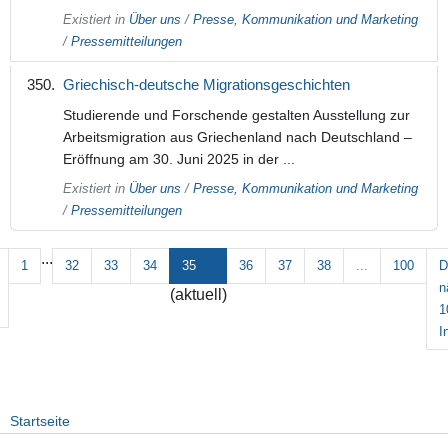
Existiert in
Über uns
/
Presse, Kommunikation und Marketing
/
Pressemitteilungen
Griechisch-deutsche Migrationsgeschichten
Studierende und Forschende gestalten Ausstellung zur
Arbeitsmigration aus Griechenland nach Deutschland –
Eröffnung am 30. Juni 2025 in der ...
Existiert in
Über uns
/
Presse, Kommunikation und Marketing
/
Pressemitteilungen
...
1
32
33
34
35
36
37
38
...
100
D
n
(aktuell)
1
I
Startseite