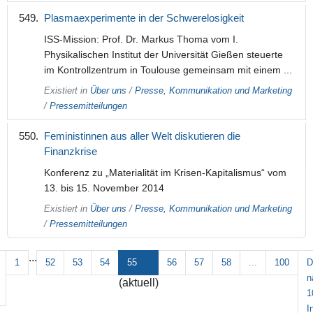
Plasmaexperimente in der Schwerelosigkeit
ISS-Mission: Prof. Dr. Markus Thoma vom I.
Physikalischen Institut der Universität Gießen steuerte
im Kontrollzentrum in Toulouse gemeinsam mit einem ...
Existiert in
Über uns
/
Presse, Kommunikation und Marketing
/
Pressemitteilungen
Feministinnen aus aller Welt diskutieren die
Finanzkrise
Konferenz zu „Materialität im Krisen-Kapitalismus“ vom
13. bis 15. November 2014
Existiert in
Über uns
/
Presse, Kommunikation und Marketing
/
Pressemitteilungen
...
1
52
53
54
55
56
57
58
...
100
D
n
(aktuell)
1
I