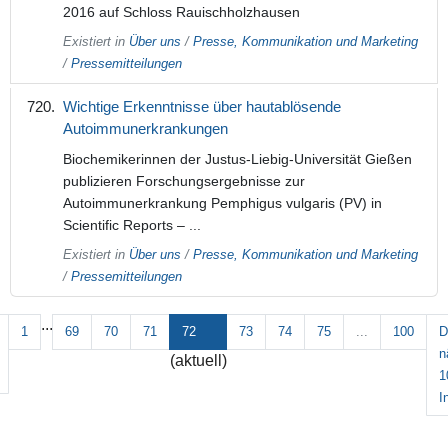
2016 auf Schloss Rauischholzhausen
Existiert in
Über uns
/
Presse, Kommunikation und Marketing
/
Pressemitteilungen
Wichtige Erkenntnisse über hautablösende
Autoimmunerkrankungen
Biochemikerinnen der Justus-Liebig-Universität Gießen
publizieren Forschungsergebnisse zur
Autoimmunerkrankung Pemphigus vulgaris (PV) in
Scientific Reports – ...
Existiert in
Über uns
/
Presse, Kommunikation und Marketing
/
Pressemitteilungen
...
1
69
70
71
72
73
74
75
...
100
D
n
(aktuell)
1
I