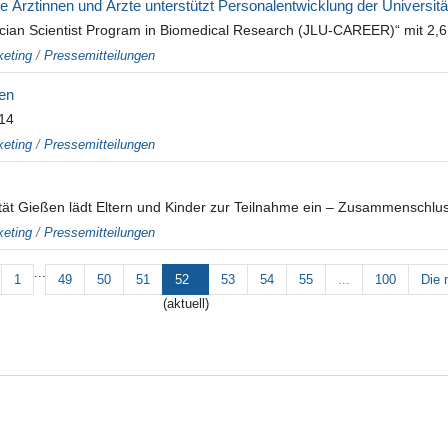
Ärztinnen und Ärzte unterstützt Personalentwicklung der Universit
nician Scientist Program in Biomedical Research (JLU-CAREER)“ mit 2,6
eting
/
Pressemitteilungen
hen
14
eting
/
Pressemitteilungen
tät Gießen lädt Eltern und Kinder zur Teilnahme ein – Zusammenschluss 
eting
/
Pressemitteilungen
...
1
49
50
51
52
53
54
55
...
100
Die 
(aktuell)