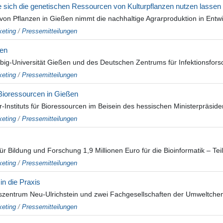
e sich die genetischen Ressourcen von Kulturpflanzen nutzen lassen
on Pflanzen in Gießen nimmt die nachhaltige Agrarproduktion in Entwi
eting
/
Pressemitteilungen
ten
big-Universität Gießen und des Deutschen Zentrums für Infektionsforsc
eting
/
Pressemitteilungen
Bioressourcen in Gießen
Instituts für Bioressourcen im Beisein des hessischen Ministerpräsiden
eting
/
Pressemitteilungen
ür Bildung und Forschung 1,9 Millionen Euro für die Bioinformatik – Te
eting
/
Pressemitteilungen
n die Praxis
zentrum Neu-Ulrichstein und zwei Fachgesellschaften der Umweltchemi
eting
/
Pressemitteilungen