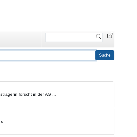
Website
durchsuchen
trägerin forscht in der AG ...
rs