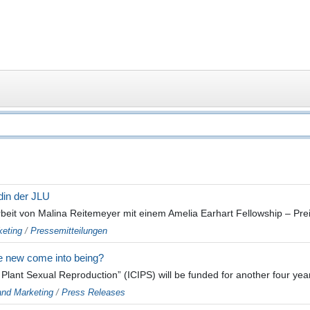
din der JLU
rbeit von Malina Reitemeyer mit einem Amelia Earhart Fellowship – Preis
eting
/
Pressemitteilungen
e new come into being?
lant Sexual Reproduction” (ICIPS) will be funded for another four yea
nd Marketing
/
Press Releases