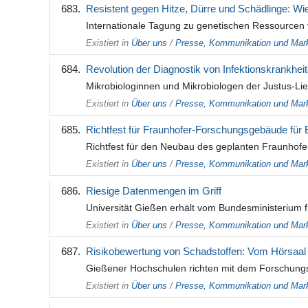
Resistent gegen Hitze, Dürre und Schädlinge: Wi
Internationale Tagung zu genetischen Ressourcen v
Existiert in
Über uns
/
Presse, Kommunikation und Mark
Revolution der Diagnostik von Infektionskrankhei
Mikrobiologinnen und Mikrobiologen der Justus-Lie
Existiert in
Über uns
/
Presse, Kommunikation und Mark
Richtfest für Fraunhofer-Forschungsgebäude für 
Richtfest für den Neubau des geplanten Fraunhofer-
Existiert in
Über uns
/
Presse, Kommunikation und Mark
Riesige Datenmengen im Griff
Universität Gießen erhält vom Bundesministerium f
Existiert in
Über uns
/
Presse, Kommunikation und Mark
Risikobewertung von Schadstoffen: Vom Hörsaal i
Gießener Hochschulen richten mit dem Forschungs
Existiert in
Über uns
/
Presse, Kommunikation und Mark