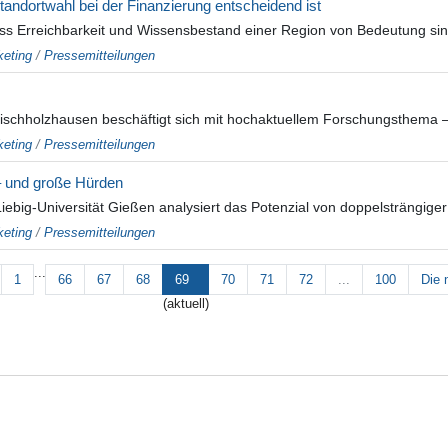
tandortwahl bei der Finanzierung entscheidend ist
dass Erreichbarkeit und Wissensbestand einer Region von Bedeutung si
eting
/
Pressemitteilungen
schholzhausen beschäftigt sich mit hochaktuellem Forschungsthema –
eting
/
Pressemitteilungen
– und große Hürden
-Liebig-Universität Gießen analysiert das Potenzial von doppelsträngi
eting
/
Pressemitteilungen
...
1
66
67
68
69
70
71
72
...
100
Die 
(aktuell)