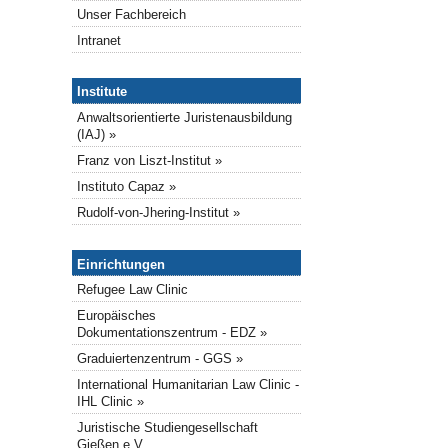
Unser Fachbereich
Intranet
Institute
Institute
Anwaltsorientierte Juristenausbildung
(IAJ) »
Franz von Liszt-Institut »
Instituto Capaz »
Rudolf-von-Jhering-Institut »
Einrichtungen
Einrichtungen
Refugee Law Clinic
Europäisches
Dokumentationszentrum - EDZ »
Graduiertenzentrum - GGS »
International Humanitarian Law Clinic -
IHL Clinic »
Juristische Studiengesellschaft
Gießen e.V.