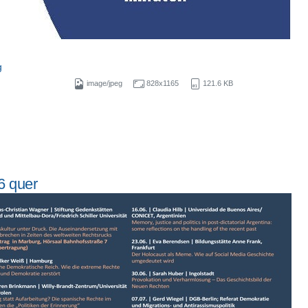
g
image/jpeg
828x1165
121.6 KB
6 quer