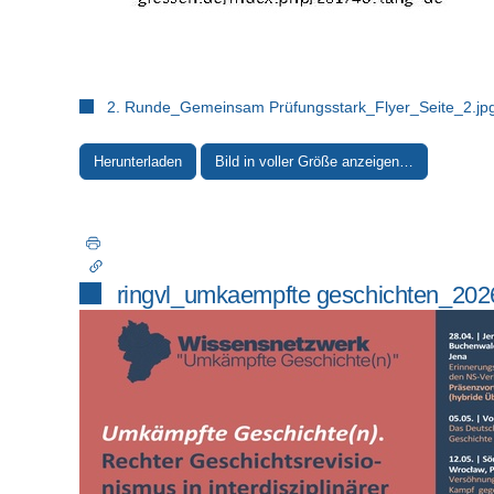
2. Runde_Gemeinsam Prüfungsstark_Flyer_Seite_2.jp
Herunterladen
Bild in voller Größe anzeigen…
ringvl_umkaempfte geschichten_202