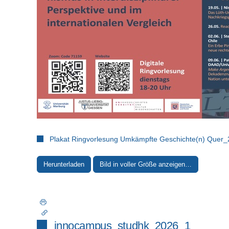
Plakat Ringvorlesung Umkämpfte Geschichte(n) Quer_
Herunterladen
Bild in voller Größe anzeigen…
innocampus_studhk_2026_1