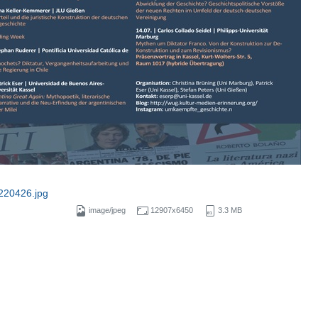
220426.jpg
image/jpeg
12907x6450
3.3 MB