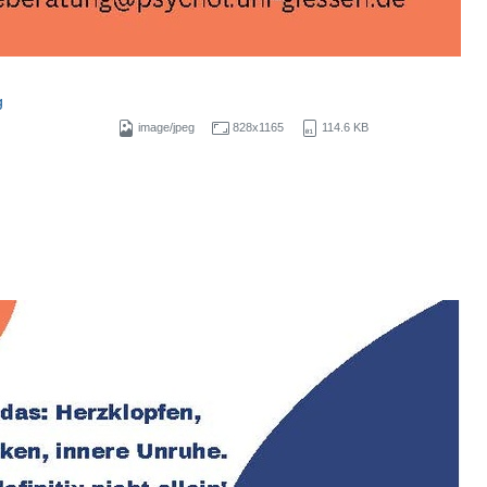
g
image/jpeg
828x1165
114.6 KB