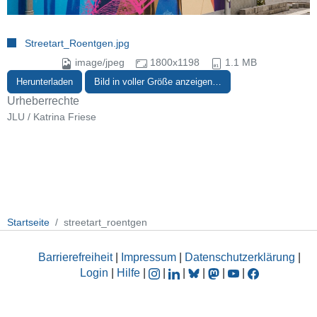
Streetart_Roentgen.jpg
image/jpeg
1800x1198
1.1 MB
Herunterladen
Bild in voller Größe anzeigen…
Urheberrechte
JLU / Katrina Friese
Startseite
streetart_roentgen
Barrierefreiheit
|
Impressum
|
Datenschutzerklärung
|
Login
|
Hilfe
|
|
|
|
|
|