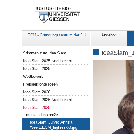
ECM - Gründungszentrum der JLU
Angebot
Navigation
IdeaSlam_J
Stimmen zum Idea Slam
Idea Slam 2025 Nachbericht
Idea Slam 2025
Wettbewerb
Preisgekrönte Ideen
Idea Slam 2026
Idea Slam 2026 Nachbericht
Idea Slam 2025
media_ideaslam25
IdeaSlam_Jury(c)Annika
WeertzECM_highres-68.jpg