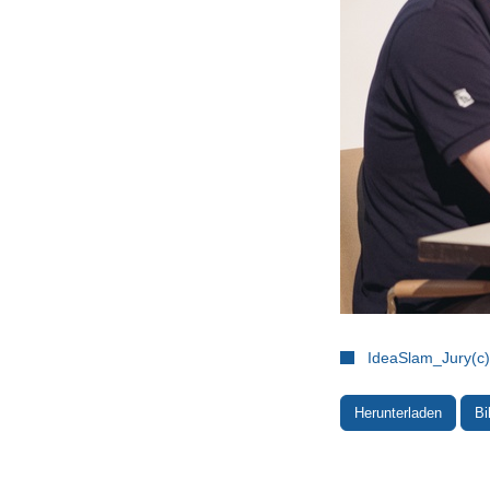
IdeaSlam_Jury(c
Herunterladen
Bi