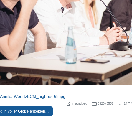
)Annika WeertzECM_highres-68.jpg
image/jpeg
5326x3551
14.7
ld in voller Größe anzeigen…