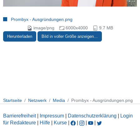
Prombyx - Ausgründungen.png
image/png
6000x4000
9.7 MB
Herunterladen
Bild in voller Größe anzeigen…
Startseite
Netzwerk
Media
Prombyx - Ausgründungen.png
Barrierefreiheit
|
Impressum
|
Datenschutzerklärung
|
Login
für Redakteure
|
Hilfe
|
Kurse
|
|
|
|