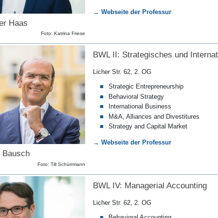
→ Webseite der Professur
der Haas
Foto: Katrina Friese
BWL II: Strategisches und Intern
Licher Str. 62, 2. OG
Strategic Entrepreneurship
Behavioral Strategy
International Business
M&A, Alliances and Divestitures
Strategy and Capital Market
→ Webseite der Professur
s Bausch
Foto: Till Schürrmann
BWL IV: Managerial Accounting
Licher Str. 62, 2. OG
Behavioral Accounting