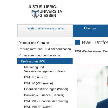
Wirtschaftswissenschaften
Über uns
Navigation
BWL-Profe
Dekanat und Gremien
Prüfungsamt und Studienkoordination
BWL-Professuren: Pe
Professuren und Lehrbereiche
Professuren BWL
Marketing und
Verkaufsmanagement (Haas)
BWL II (Bausch)
BWL IV (Wöhrmann)
Finanzdienstleistungen (Walter)
Banking & Finance (Bannier)
BWL VII - Financial Accounting
BWL VIII (F. Walter)