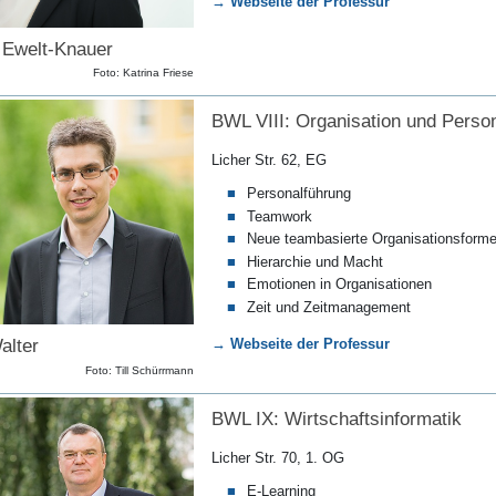
→ Webseite der Professur
a Ewelt-Knauer
Foto: Katrina Friese
BWL VIII: Organisation und Perso
Licher Str. 62, EG
Personalführung
Teamwork
Neue teambasierte Organisationsform
Hierarchie und Macht
Emotionen in Organisationen
Zeit und Zeitmanagement
→ Webseite der Professur
alter
Foto: Till Schürrmann
BWL IX: Wirtschaftsinformatik
Licher Str. 70, 1. OG
E-Learning