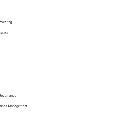
nvesting
teracy
t
Governance
arnings Management