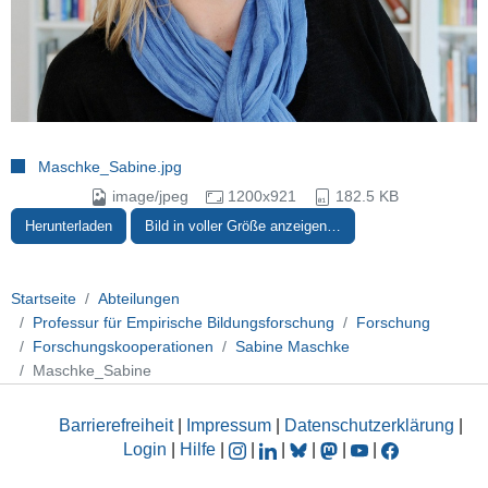
Maschke_Sabine.jpg
image/jpeg
1200x921
182.5 KB
Herunterladen
Bild in voller Größe anzeigen…
Startseite
Abteilungen
Professur für Empirische Bildungsforschung
Forschung
Forschungskooperationen
Sabine Maschke
Maschke_Sabine
Barrierefreiheit
|
Impressum
|
Datenschutzerklärung
|
Login
|
Hilfe
|
|
|
|
|
|