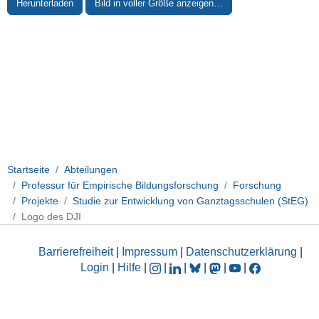
Herunterladen
Bild in voller Größe anzeigen…
Startseite
Abteilungen
Professur für Empirische Bildungsforschung
Forschung
Projekte
Studie zur Entwicklung von Ganztagsschulen (StEG)
Logo des DJI
Barrierefreiheit
|
Impressum
|
Datenschutzerklärung
|
Login
|
Hilfe
|
|
|
|
|
|