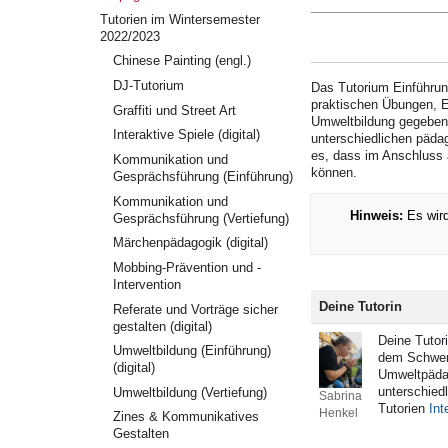
Tutorien im Wintersemester
2022/2023
Chinese Painting (engl.)
DJ-Tutorium
Das Tutorium Einführun
praktischen Übungen, Ex
Graffiti und Street Art
Umweltbildung gegeben. 
Interaktive Spiele (digital)
unterschiedlichen pädag
es, dass im Anschluss 
Kommunikation und
können.
Gesprächsführung (Einführung)
Kommunikation und
Hinweis:
Es wird
Gesprächsführung (Vertiefung)
Märchenpädagogik (digital)
Mobbing-Prävention und -
Intervention
Deine Tutorin
Referate und Vorträge sicher
gestalten (digital)
Deine Tutor
Umweltbildung (Einführung)
dem Schwerp
(digital)
Umweltpädag
unterschied
Umweltbildung (Vertiefung)
Sabrina
Tutorien
Int
Henkel
Zines & Kommunikatives
Gestalten