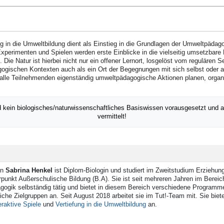
g in die Umweltbildung dient als Einstieg in die Grundlagen der Umweltpädag
perimenten und Spielen werden erste Einblicke in die vielseitig umsetzbare 
Die Natur ist hierbei nicht nur ein offener Lernort, losgelöst vom regulären Se
ogischen Kontexten auch als ein Ort der Begegnungen mit sich selbst oder an
alle Teilnehmenden eigenständig umweltpädagogische Aktionen planen, organ
 kein biologisches/naturwissenschaftliches Basiswissen vorausgesetzt und au
vermittelt!
in
Sabrina Henkel
ist Diplom-Biologin und studiert im Zweitstudium Erziehun
unkt Außerschulische Bildung (B.A). Sie ist seit mehreren Jahren im Bereich
ogik selbständig tätig und bietet in diesem Bereich verschiedene Programm
liche Zielgruppen an. Seit August 2018 arbeitet sie im Tut!-Team mit. Sie bie
eraktive Spiele
und
Vertiefung in die Umweltbildung
an.