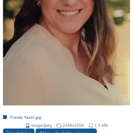
Funda Yazici.jpg
image/jpeg
2448x3264
1.3 MB