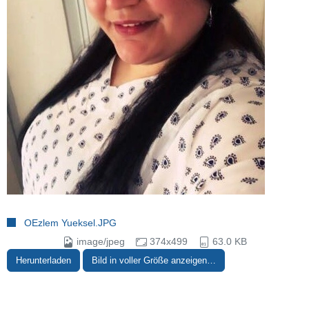
OEzlem Yueksel.JPG
image/jpeg
374x499
63.0 KB
Herunterladen
Bild in voller Größe anzeigen…