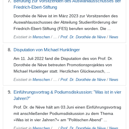
Berufung zur Vorsitzenden des Auswahlausschusses der
Friedrich-Ebert-Stiftung
Dorothée de Nève ist im März 2023 zur Vorsitzenden des
Auswahlausschusses der Abteilung Studienförderung der
Friedrich-Ebert-Stiftung (FES) berufen worden. Die ...
Existiert in
Menschen
/
…
/
Prof. Dr. Dorothée de Nève
/
News
Disputation von Michael Hunklinger
Am 11. Juli 2022 fand die Disputation des von Prof. Dr.
Dorothée de Nève betreuten Promotionsprojektes von
Michael Hunklinger statt. Herzlichen Glückwunsch, ...
Existiert in
Menschen
/
…
/
Prof. Dr. Dorothée de Nève
/
News
Einführungsvortrag & Podiumsdiskussion: "Was ist in vier
Jahren?"
Prof. Dr. de Nève hält am 03.Juni einen Einführungsvortrag
mit anschließender Podiumsdiskussion zu dem Thema
»Was ist in vier Jahren?« am "Politischen Abend" ...
Existiert in
Menschen
/
…
/
Prof. Dr. Dorothée de Nève
/
News