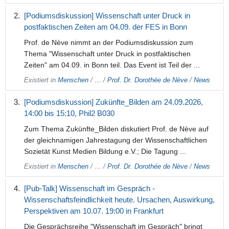
[Podiumsdiskussion] Wissenschaft unter Druck in
postfaktischen Zeiten am 04.09. der FES in Bonn
Prof. de Nève nimmt an der Podiumsdiskussion zum
Thema "Wissenschaft unter Druck in postfaktischen
Zeiten" am 04.09. in Bonn teil. Das Event ist Teil der ...
Existiert in
Menschen
/
…
/
Prof. Dr. Dorothée de Nève
/
News
[Podiumsdiskussion] Zukünfte_Bilden am 24.09.2026,
14:00 bis 15:10, Phil2 B030
Zum Thema Zukünfte_Bilden diskutiert Prof. de Nève auf
der gleichnamigen Jahrestagung der Wissenschaftlichen
Sozietät Kunst Medien Bildung e.V.; Die Tagung ...
Existiert in
Menschen
/
…
/
Prof. Dr. Dorothée de Nève
/
News
[Pub-Talk] Wissenschaft im Gespräch -
Wissenschaftsfeindlichkeit heute. Ursachen, Auswirkung,
Perspektiven am 10.07. 19:00 in Frankfurt
Die Gesprächsreihe "Wissenschaft im Gespräch" bringt