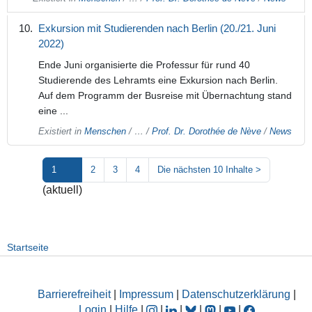
Exkursion mit Studierenden nach Berlin (20./21. Juni
2022)
Ende Juni organisierte die Professur für rund 40
Studierende des Lehramts eine Exkursion nach Berlin.
Auf dem Programm der Busreise mit Übernachtung stand
eine ...
Existiert in
Menschen
/
…
/
Prof. Dr. Dorothée de Nève
/
News
1
2
3
4
Die nächsten 10 Inhalte
>
(aktuell)
Startseite
Barrierefreiheit
|
Impressum
|
Datenschutzerklärung
|
Login
|
Hilfe
|
|
|
|
|
|