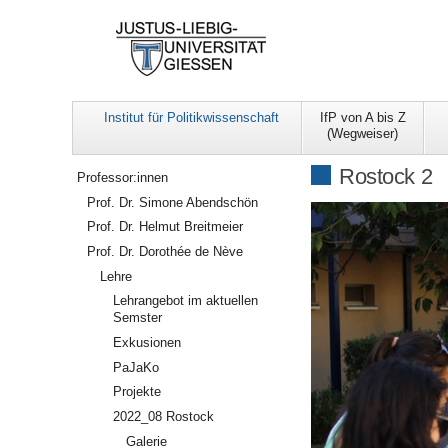
Institut für Politikwissenschaft
IfP von A bis Z
(Wegweiser)
Navigation
Rostock 2
Professor:innen
Prof. Dr. Simone Abendschön
Prof. Dr. Helmut Breitmeier
Prof. Dr. Dorothée de Nève
Lehre
Lehrangebot im aktuellen
Semster
Exkusionen
PaJaKo
Projekte
2022_08 Rostock
Galerie