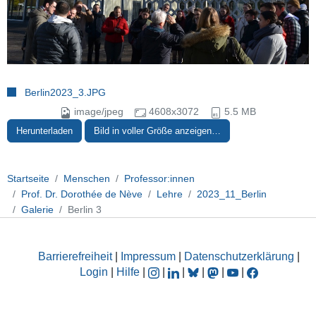
Berlin2023_3.JPG
image/jpeg
4608x3072
5.5 MB
Herunterladen
Bild in voller Größe anzeigen…
Startseite
Menschen
Professor:innen
Prof. Dr. Dorothée de Nève
Lehre
2023_11_Berlin
Galerie
Berlin 3
Barrierefreiheit
|
Impressum
|
Datenschutzerklärung
|
Login
|
Hilfe
|
|
|
|
|
|