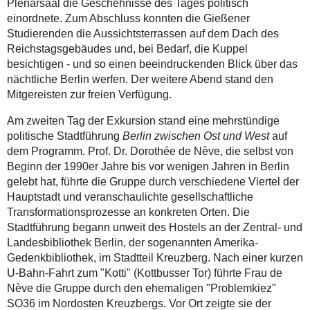
Plenarsaal die Geschehnisse des Tages politisch
einordnete. Zum Abschluss konnten die Gießener
Studierenden die Aussichtsterrassen auf dem Dach des
Reichstagsgebäudes und, bei Bedarf, die Kuppel
besichtigen - und so einen beeindruckenden Blick über das
nächtliche Berlin werfen. Der weitere Abend stand den
Mitgereisten zur freien Verfügung.
Am zweiten Tag der Exkursion stand eine mehrstündige
politische Stadtführung
Berlin zwischen Ost und West
auf
dem Programm. Prof. Dr. Dorothée de Nève, die selbst von
Beginn der 1990er Jahre bis vor wenigen Jahren in Berlin
gelebt hat, führte die Gruppe durch verschiedene Viertel der
Hauptstadt und veranschaulichte gesellschaftliche
Transformationsprozesse an konkreten Orten. Die
Stadtführung begann unweit des Hostels an der Zentral- und
Landesbibliothek Berlin, der sogenannten Amerika-
Gedenkbibliothek, im Stadtteil Kreuzberg. Nach einer kurzen
U-Bahn-Fahrt zum "Kotti" (Kottbusser Tor) führte Frau de
Nève die Gruppe durch den ehemaligen "Problemkiez"
SO36 im Nordosten Kreuzbergs. Vor Ort zeigte sie der