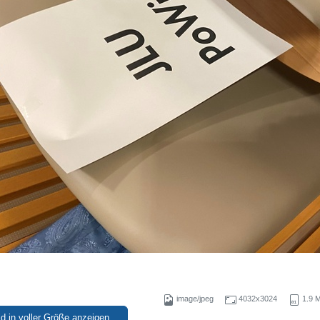
image/jpeg
4032x3024
1.9 
ld in voller Größe anzeigen…