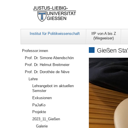
Institut für Politikwissenschaft
IfP von A bis Z
(Wegweiser)
Navigation
Gießen Sta
Professor:innen
Prof. Dr. Simone Abendschön
Prof. Dr. Helmut Breitmeier
Prof. Dr. Dorothée de Nève
Lehre
Lehrangebot im aktuellen
Semster
Exkusionen
PaJaKo
Projekte
2023_11_Gießen
Galerie