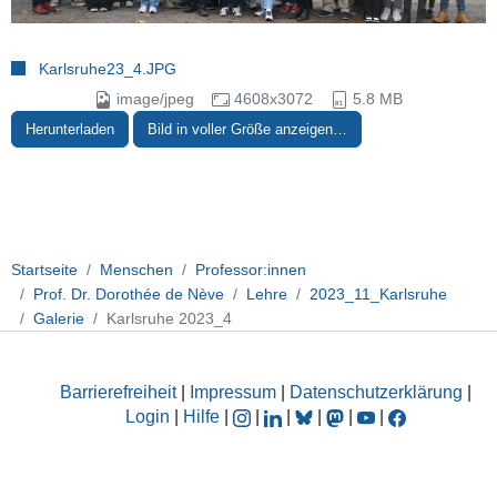
Karlsruhe23_4.JPG
image/jpeg
4608x3072
5.8 MB
Herunterladen
Bild in voller Größe anzeigen…
Startseite
Menschen
Professor:innen
Prof. Dr. Dorothée de Nève
Lehre
2023_11_Karlsruhe
Galerie
Karlsruhe 2023_4
Barrierefreiheit
|
Impressum
|
Datenschutzerklärung
|
Login
|
Hilfe
|
|
|
|
|
|