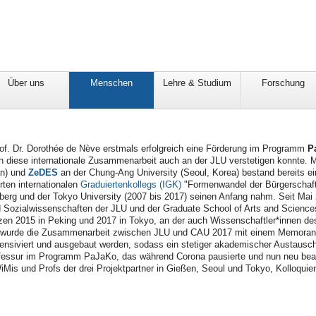
Über uns
Menschen
Lehre & Studium
Forschung
of. Dr. Dorothée de Nève erstmals erfolgreich eine Förderung im Programm
P
 diese internationale Zusammenarbeit auch an der JLU verstetigen konnte. Mit
an) und
ZeDES
an der Chung-Ang University (Seoul, Korea) bestand bereits e
ten internationalen
Graduiertenkollegs (IGK)
"Formenwandel der Bürgerschaft.
enberg und der Tokyo University (2007 bis 2017) seinen Anfang nahm. Seit Ma
 Sozialwissenschaften der JLU und der Graduate School of Arts and Sciences 
n 2015 in Peking und 2017 in Tokyo, an der auch Wissenschaftler*innen des I
rt wurde die Zusammenarbeit zwischen JLU und CAU 2017 mit einem Memoran
tensiviert und ausgebaut werden, sodass ein stetiger akademischer Austausch
fessur im Programm PaJaKo, das während Corona pausierte und nun neu beantr
Mis und Profs der drei Projektpartner in Gießen, Seoul und Tokyo, Kolloqu