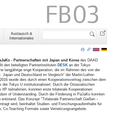
Website
Austausch &
durchsuchen
Internationales
aJaKo - Partnerschaften mit Japan und Korea
des DAAD
 den beteiligten Partnerinstituten
DESK
an der Tokyo
ine langjährige enge Kooperation, die im Rahmen des von der
 Japan und Deutschland im Vergleich" der Martin-Luther-
i 2016 wurde dies durch einen Kooperationsvertrag zwischen dem
der Tokyo U institutionalisiert. Durch die Ostasiatischen
fP teilnahmen, konnten erste trilaterale Kooperationen
dum of Understanding. Durch die Förderung in PaJaKo konnten
 entstand. Das Konzept "Trilaterale Partnerschaft Gießen –
agt wird, beinhaltet Studien- und Forschungsaufenthalte für
ien, Co-Teaching Formate sowie Vernetzungsangebote.