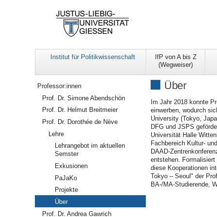
Institut für Politikwissenschaft
IfP von A bis Z
(Wegweiser)
Navigation
Über
Professor:innen
Prof. Dr. Simone Abendschön
Im Jahr 2018 konnte Pr
Prof. Dr. Helmut Breitmeier
einwerben, wodurch sich
University (Tokyo, Jap
Prof. Dr. Dorothée de Nève
DFG und JSPS geförder
Lehre
Universität Halle Witt
Fachbereich Kultur- und
Lehrangebot im aktuellen
DAAD-Zentrenkonferenze
Semster
entstehen. Formalisie
Exkusionen
diese Kooperationen in
Tokyo – Seoul" der Pro
PaJaKo
BA-/MA-Studierende, Wi
Projekte
Über
Prof. Dr. Andrea Gawrich