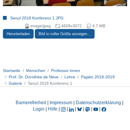
Seoul 2018 Konferenz 1.JPG
image/jpeg
4608x3072
4.7 MB
Herunterladen
Bild in voller Größe anzeigen…
Startseite
Menschen
Professor:innen
Prof. Dr. Dorothée de Nève
Lehre
Pajako 2018-2019
Galerie
Seoul 2018 Konferenz 1
Barrierefreiheit
|
Impressum
|
Datenschutzerklärung
|
Login
|
Hilfe
|
|
|
|
|
|