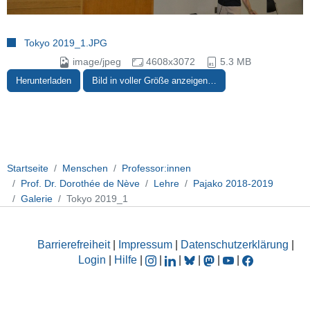
Tokyo 2019_1.JPG
image/jpeg
4608x3072
5.3 MB
Herunterladen
Bild in voller Größe anzeigen…
Startseite
Menschen
Professor:innen
Prof. Dr. Dorothée de Nève
Lehre
Pajako 2018-2019
Galerie
Tokyo 2019_1
Barrierefreiheit
|
Impressum
|
Datenschutzerklärung
|
Login
|
Hilfe
|
|
|
|
|
|