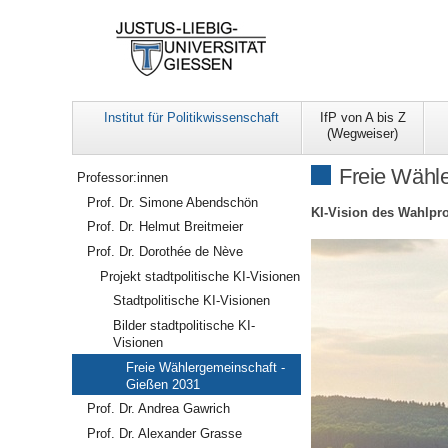
Institut für Politikwissenschaft
IfP von A bis Z
(Wegweiser)
Navigation
Freie Wähl
Professor:innen
Prof. Dr. Simone Abendschön
KI-Vision des Wahlp
Prof. Dr. Helmut Breitmeier
Prof. Dr. Dorothée de Nève
Projekt stadtpolitische KI-Visionen
Stadtpolitische KI-Visionen
Bilder stadtpolitische KI-
Visionen
Freie Wählergemeinschaft -
Gießen 2031
Prof. Dr. Andrea Gawrich
Prof. Dr. Alexander Grasse