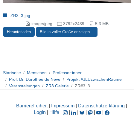
ZR3_3.jpg
image/jpeg
3792x2439
5.3 MB
Herunterladen
Bild in voller Größe anzeigen…
Startseite
Menschen
Professor:innen
Prof. Dr. Dorothée de Nève
Projekt #JLUzwischenRäume
Veranstaltungen
ZR3 Galerie
ZR#3_3
Barrierefreiheit
|
Impressum
|
Datenschutzerklärung
|
Login
|
Hilfe
|
|
|
|
|
|