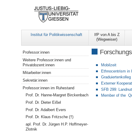
Institut für Politikwissenschaft
IfP von A bis Z
(Wegweiser)
Navigation
Forschungs
Professor:innen
Weitere Professor:innen und
Privatdozent:innen
Mobilzeit
Ethnocentrism in 
Mitarbeiter:innen
Graduiertenkolle
Sekretär:innen
Externer Koopera
Professor:innen im Ruhestand
SFB 299: Landnut
Prof. Dr. Hanne-Margret Birckenbach
Member of the Qu
Prof. Dr. Dieter Eißel
Prof. Dr. Adalbert Evers
Prof. Dr. Klaus Fritzsche (†)
apl. Prof. Dr. Jürgen H.P. Hoffmeyer-
Zlotnik