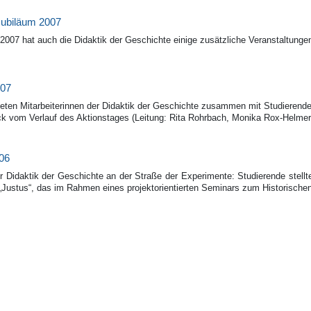
Jubiläum 2007
007 hat auch die Didaktik der Geschichte einige zusätzliche Veranstaltungen
007
teten Mitarbeiterinnen der Didaktik der Geschichte zusammen mit Studierende
uck vom Verlauf des Aktionstages (Leitung: Rita Rohrbach, Monika Rox-Helme
006
für Didaktik der Geschichte an der Straße der Experimente: Studierende stel
Justus“, das im Rahmen eines projektorientierten Seminars zum Historischen 