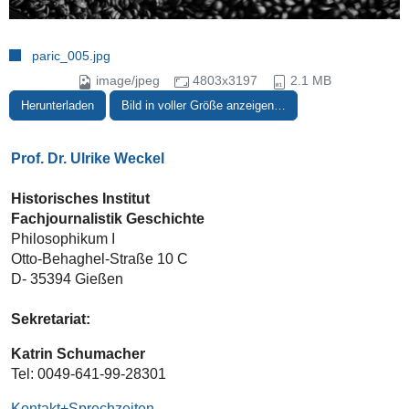
paric_005.jpg
image/jpeg
4803x3197
2.1 MB
Herunterladen
Bild in voller Größe anzeigen…
Prof. Dr. Ulrike Weckel
Historisches Institut
Fachjournalistik Geschichte
Philosophikum I
Otto-Behaghel-Straße 10 C
D- 35394 Gießen
Sekretariat:
Katrin Schumacher
Tel: 0049-641-99-28301
Kontakt+Sprechzeiten