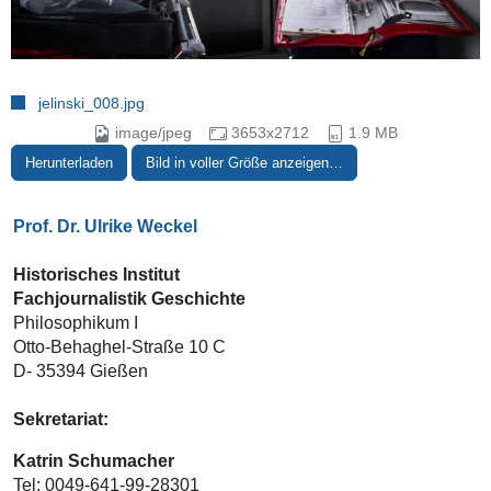
jelinski_008.jpg
image/jpeg
3653x2712
1.9 MB
Herunterladen
Bild in voller Größe anzeigen…
Prof. Dr. Ulrike Weckel
Historisches Institut
Fachjournalistik Geschichte
Philosophikum I
Otto-Behaghel-Straße 10 C
D- 35394 Gießen
Sekretariat:
Katrin Schumacher
Tel: 0049-641-99-28301