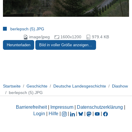
berlepsch (5).JPG
image/jpeg
1600x1200
979.4 KB
Herunterladen
Bild in voller Größe anzeigen…
Startseite
Geschichte
Deutsche Landesgeschichte
Diashow
berlepsch (5).JPG
Barrierefreiheit
|
Impressum
|
Datenschutzerklärung
|
Login
|
Hilfe
|
|
|
|
|
|