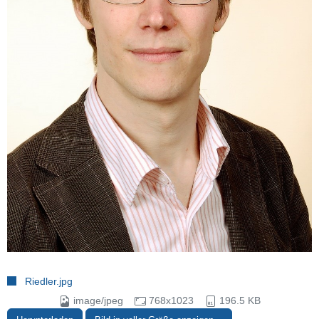
Riedler.jpg
image/jpeg
768x1023
196.5 KB