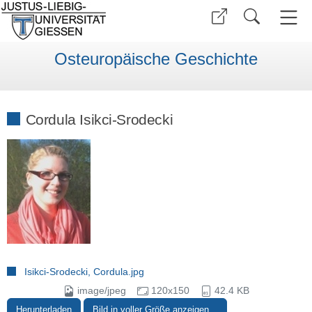
Osteuropäische Geschichte
Cordula Isikci-Srodecki
Isikci-Srodecki, Cordula.jpg
image/jpeg
120x150
42.4 KB
Herunterladen
Bild in voller Größe anzeigen…