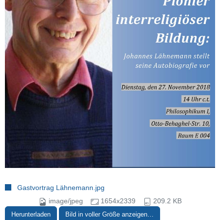
Gastvortrag Lähnemann.jpg
image/jpeg
1654x2339
209.2 KB
Herunterladen
Bild in voller Größe anzeigen…