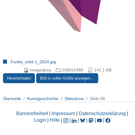
Funke_orbit 1_2024.jpg
image/jpeg
2480x2480
142.1 KB
Herunterladen
Bild in voller Größe anzeigen…
Startseite
Kunstgeschichte
Slideshow
Slide 06
Barrierefreiheit
|
Impressum
|
Datenschutzerklärung
|
Login
|
Hilfe
|
|
|
|
|
|