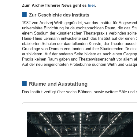
Zum Archiv früherer News geht es
hier
.
Zur Geschichte des Instituts
1982 von Andrzej Wirth gegründet, war das Institut für Angewand
wie Heiner Müller, George Tabori, Emma Lewis Thomas oder R
universitäre Einrichtung im deutschsprachigen Raum, die das St
Studierenden nach neuen Theaterformen, die das Monopol des de
einem Studium der künstlerischen Theaterpraxis verbinden sollte.
das Machen und die Definition von Theater infrage stellten
Hans-Thies Lehmann entwickelte sich das Institut auf der einen
Gastprofessoren geprägt, beschäftigten sich einige frühe Arbe
etablierten Schulen der darstellenden Künste, die Theater aussch
Tradition von Brechts Lehrstück und minimalistischen Tendenzen a
Grundlage von Dramen verstanden und ihre Studierenden für eine
arbeitete parallel an einer Theorie ebenjener theatralen Ansätze, die
ausbildeten. Auf der anderen Seite bildete es auch einen Gegenpo
bekannten Theorien der Darstellung auf Basis von Drama und Schaus
Praxis keinen Raum gaben und Theaterwissenschaft vor allem als
Auf der neu eingerichteten Probebühne suchten Wirth und Gastp
Räume und Ausstattung
Das Institut verfügt über sechs Bühnen, sowie weitere Säle und