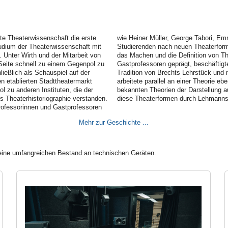
te Theaterwissenschaft die erste
obert Wilson gemeinsam mit den
udium der Theaterwissenschaft mit
utschsprachigen Stadttheaters auf
 Unter Wirth und der Mitarbeit von
. Von Wirth und seiner Wahl der
 Seite schnell zu einem Gegenpol zu
iten der Studierenden etwa mit der
ließlich als Schauspiel auf der
us der bildenden Kunst. Lehmann
n etablierten Stadttheatermarkt
 sich nicht mehr mit den bis dahin
l zu anderen Instituten, die der
piel erfassen ließen. Heute sind
 Theaterhistoriographie verstanden.
diese Theaterformen durch Lehmanns 
rofessorinnen und Gastprofessoren
Mehr zur Geschichte ...
 eine umfangreichen Bestand an technischen Geräten.