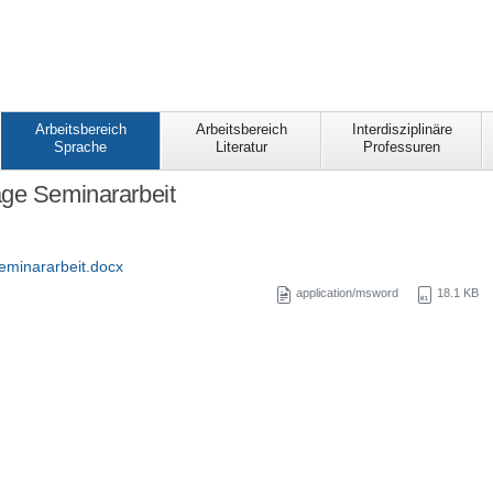
Arbeitsbereich
Arbeitsbereich
Interdisziplinäre
Sprache
Literatur
Professuren
age Seminararbeit
minararbeit.docx
application/msword
18.1 KB