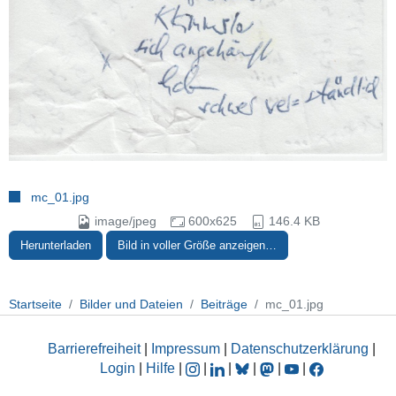
mc_01.jpg
image/jpeg
600x625
146.4 KB
Herunterladen
Bild in voller Größe anzeigen…
Startseite
Bilder und Dateien
Beiträge
mc_01.jpg
Barrierefreiheit
|
Impressum
|
Datenschutzerklärung
|
Login
|
Hilfe
|
|
|
|
|
|