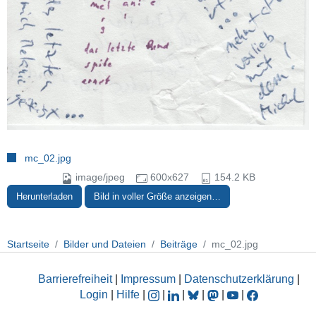
mc_02.jpg
image/jpeg
600x627
154.2 KB
Herunterladen
Bild in voller Größe anzeigen…
Startseite
Bilder und Dateien
Beiträge
mc_02.jpg
Barrierefreiheit
|
Impressum
|
Datenschutzerklärung
|
Login
|
Hilfe
|
|
|
|
|
|