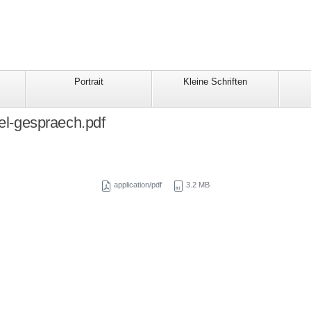
Portrait
Kleine Schriften
el-gespraech.pdf
application/pdf
3.2 MB