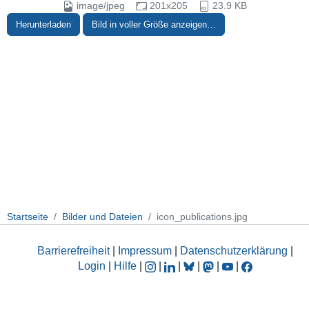
image/jpeg
201x205
23.9 KB
Herunterladen
Bild in voller Größe anzeigen…
Startseite
Bilder und Dateien
icon_publications.jpg
Barrierefreiheit
|
Impressum
|
Datenschutzerklärung
|
Login
|
Hilfe
|
|
|
|
|
|